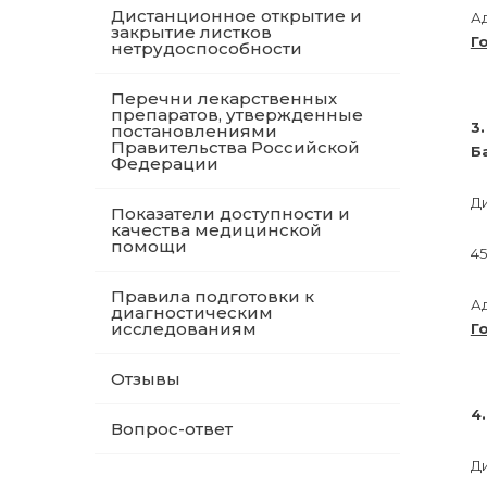
Дистанционное открытие и
А
закрытие листков
Г
нетрудоспособности
Перечни лекарственных
препаратов, утвержденные
3
постановлениями
Правительства Российской
Б
Федерации
Д
Показатели доступности и
качества медицинской
помощи
45
Правила подготовки к
А
диагностическим
исследованиям
Г
Отзывы
4
Вопрос-ответ
Д