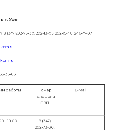
в г. Уфе
 8 (347)292-73-30, 292-13-05, 292-15-40, 246-47-97
kcm.ru
kcm.ru
55-35-03
им работы
Номер
E-Mail
телефона
ПВП
00 - 18.00
8 (347)
292-73-30,