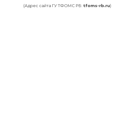
(Адрес cайта ГУ ТФОМС РБ:
tfoms-rb.ru
)