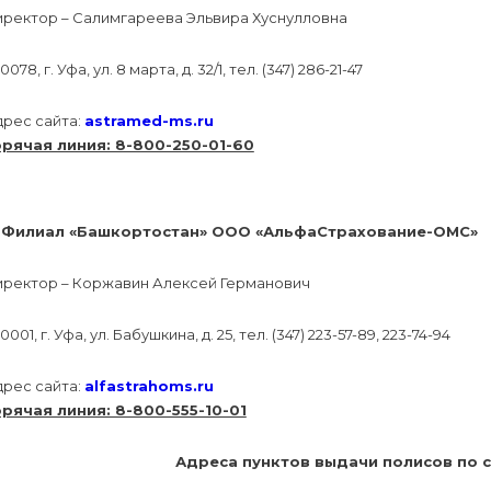
иректор – Салимгареева Эльвира Хуснулловна
0078, г. Уфа, ул. 8 марта, д. 32/1, тел. (347) 286-21-47
дрес сайта:
astramed-ms.ru
орячая линия: 8-800-250-01-60
. Филиал «Башкортостан» ООО «АльфаСтрахование-ОМС»
иректор – Коржавин Алексей Германович
0001, г. Уфа, ул. Бабушкина, д. 25, тел. (347) 223-57-89, 223-74-94
дрес сайта:
alfastrahoms.ru
орячая линия: 8-800-555-10-01
Адреса пунктов выдачи полисов по с