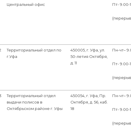
Центральный офис
Пт- 9.00-
(перерыв 1
2
Территориальный отдел по
450005, г. Уфа, ул.
Пн-чт– 9.
г.Уфа
50-летия Октября,
д. 11
Пт- 9.00-
(перерыв 1
3
Территориальный отдел
450054, г. Уфа, Пр.
Пн-чт– 9.
выдачи полисов в
Октября, д. 56, каб.
Октябрьском районе г. Уфы
18
Пт- 9.00-
(перерыв 1