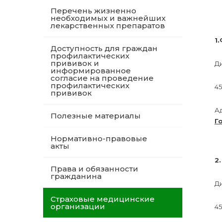
Перечень жизненно
необходимых и важнейших
лекарственных препаратов
1
Доступность для граждан
профилактических
прививок и
Д
информированное
согласие на проведение
профилактических
45
прививок
А
Полезные материалы
Г
Нормативно-правовые
акты
2
Права и обязанности
гражданина
Д
Страховые медицинские
организации
45