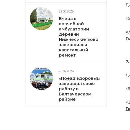
Д
29.07.2026
Вчера в
45
врачебной
амбулатории
А
деревни
Г
Нижнесикиязово
завершился
капитальный
ремонт
7
26.07.2026
Д
«Поезд здоровья»
завершил свою
работу в
45
Балтачевском
районе
А
Г