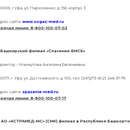
0006, г.Уфа, ул. Пархоменко, д. 156, корпус 3
дрес сайта:
www.sogaz-med.ru
орячая линия: 8-800-100-07-02
. Башкирский филиал «Спасение-БМСК»
иректор – Махмутова Ангелина Евгеньевна
0077, г. Уфа, ул. Достоевского, д. 100, тел. (347)273-61-21, 246-57-79
дрес сайта:
spasenie-med.ru
орячая линия: 8-800-100-07-17
. АО «АСТРАМЕД-МС» (СМК) филиал в Республике Башкорто