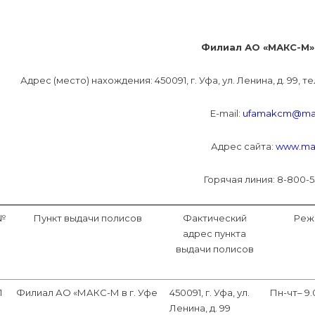
Филиал АО «МАКС-М» 
Адрес (место) нахождения: 450091, г. Уфа, ул. Ленина, д. 99, тел.
Е-mail:
ufamakcm@ma
Адрес сайта:
www.ma
Горячая линия: 8-800-5
№
Пункт выдачи полисов
Фактический
Реж
адрес пункта
выдачи полисов
1
Филиал АО «МАКС-М в г. Уфе
450091, г. Уфа, ул.
Пн-чт– 9.
Ленина, д. 99