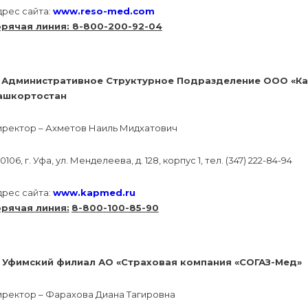
дрес сайта:
www.reso-med.com
орячая линия: 8-800-200-92-04
. Административное Структурное Подразделение ООО «Кап
ашкортостан
иректор – Ахметов Наиль Мидхатович
0106, г. Уфа, ул. Менделеева, д. 128, корпус 1, тел. (347) 222-84-94
дрес сайта:
www.kapmed.ru
орячая линия:
8-800-100-85-90
. Уфимский филиал АО «Страховая компания «СОГАЗ-Мед»
иректор – Фарахова Диана Тагировна