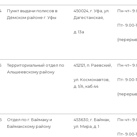
4
Пункт выдачи полисов в
450024, г. Уфа, ул.
Пн-чт– 9.
Дёмском районе г. Уфы
Дагестанская,
Пт- 9.00-
д. 13а
(перерыв 1
5
Территориальный отдел по
452121, п. Раевский,
Пн-чт– 9.
Альшеевскому району
ул. Космонавтов,
Пт- 9.00-
д. 1/А, каб.44
(перерыв 1
6
Отдел по г. Баймаку и
453630, г. Баймак,
Пн-чт– 9.
Баймакскому району
ул. Мира, д. 1
Пт- 9.00-