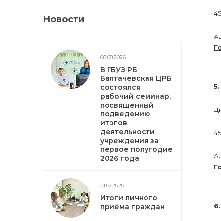
45
Новости
А
Г
06.08.2026
В ГБУЗ РБ
Балтачевская ЦРБ
5
состоялся
рабочий семинар,
посвященный
Д
подведению
итогов
деятельности
45
учреждения за
первое полугодие
А
2026 года
Г
31.07.2026
Итоги личного
6
приёма граждан