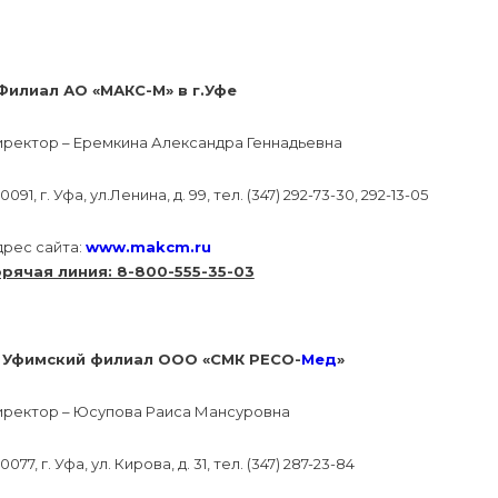
.Филиал АО «МАКС-М» в г.Уфе
иректор – Еремкина Александра Геннадьевна
0091, г. Уфа, ул.Ленина, д. 99, тел. (347) 292-73-30, 292-13-05
дрес сайта:
www.makcm.ru
орячая линия: 8-800-555-35-03
. Уфимский филиал ООО «СМК РЕСО-
Мед
»
иректор – Юсупова Раиса Мансуровна
0077, г. Уфа, ул. Кирова, д. 31, тел. (347) 287-23-84