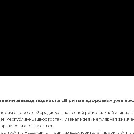
вежий эпизод подкаста «В ритме здоровья» уже в э
ворим о проекте «Зарядись!» — классной региональной инициати
ей Республике Башкортостан. Главная идея? Регулярная физиче
ортзалов и отрыва от дел.
гостях Анна Надеждина — один из вдохновителей проекта. Анна 