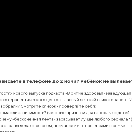
ависаете в телефоне до 2 ночи? Ребёнок не вылезае
гостях нового выпуска подкаста «В ритме здоровья» заведующа
ихотерапевтического центра, главный детский психотерапевт М
зобрали? Смотрите список - проверяйте себя:
рма или зависимость? (честные признаки для взрослых и детей 
очему «бесконечная лента» засасывает лучше любого сериала? 
о экраны делают со сном, вниманием и отношениями в семье — 