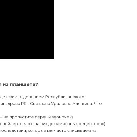
т из планшета?
я детским отделением Республиканского
инздрава РБ - Светлана Ураловна Алянгина. Что
— не пропустите первый звоночек)
(спойлер: дело в наших дофаминовых рецепторах)
последствия, которые мы часто списываем на