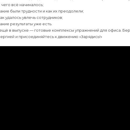
с чего всё начиналось;
какие были трудности и как их преодолели;
как удалось увлечь сотрудников;
какие результаты уже есть.
ещё в выпуске — готовые комплексы упражнений для офиса. Бер
ергией и присоединяйтесь к движению «Зарядись!»