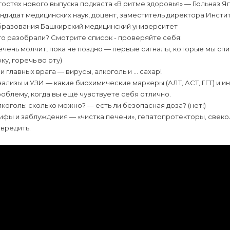
гостях нового выпуска подкаста «В ритме здоровья» — Гюльназ 
ндидат медицинских наук, доцент, заместитель директора Инст
бразования Башкирский медицинский университет
о разобрали? Смотрите список - проверяйте себя:
чень молчит, пока не поздно — первые сигналы, которые мы спи
ку, горечь во рту)
и главных врага — вирусы, алкоголь и … сахар!
ализы и УЗИ — какие биохимические маркеры (АЛТ, АСТ, ГГТ) и
облему, когда вы ещё чувствуете себя отлично.
коголь: сколько можно? — есть ли безопасная доза? (нет!)
фы и заблуждения — «чистка печени», гепатопротекторы, свекол
вредить.