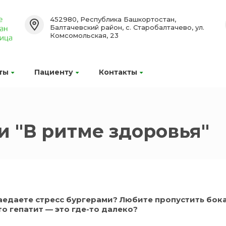
452980, Республика Башкортостан,
Балтачевский район, с. Старобалтачево, ул.
Комсомольская, 23
ты
Пациенту
Контакты
и "В ритме здоровья"
аедаете стресс бургерами? Любите пропустить бока
то гепатит — это где-то далеко?