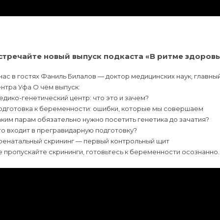
стречайте новый выпуск подкаста «В ритме здоровь
нас в гостях Фаниль Билалов — доктор медицинских наук, главн
нтра Уфа О чём выпуск:
дико-генетический центр: что это и зачем?
одготовка к беременности: ошибки, которые мы совершаем
ким парам обязательно нужно посетить генетика до зачатия?
о входит в прегравидарную подготовку?
ренатальный скрининг — первый контрольный щит
 пропускайте скрининги, готовьтесь к беременности осознанно.