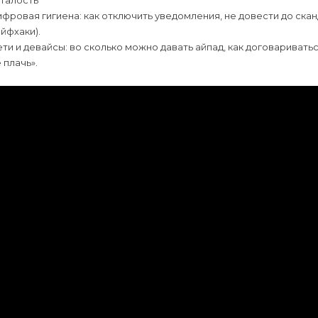
сталость
фровая гигиена: как отключить уведомления, не довести до скан
йфхаки).
ти и девайсы: во сколько можно давать айпад, как договариватьс
 плачь».