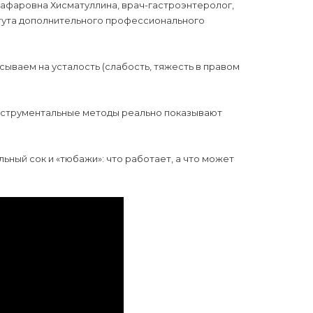
Ягафаровна Хисматуллина, врач-гастроэнтеролог,
итута дополнительного профессионального
сываем на усталость (слабость, тяжесть в правом
 инструментальные методы реально показывают
ьный сок и «тюбажи»: что работает, а что может