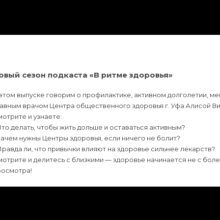
овый сезон подкаста «В ритме здоровья»
этом выпуске говорим о профилактике, активном долголетии, м
лавным врачом Центра общественного здоровья г. Уфа Алисой 
отрите и узнаете:
Что делать, чтобы жить дольше и оставаться активным?
Зачем нужны Центры здоровья, если ничего не болит?
Правда ли, что привычки влияют на здоровье сильнее лекарств?
отрите и делитесь с близкими — здоровье начинается не с боле
росмотра!