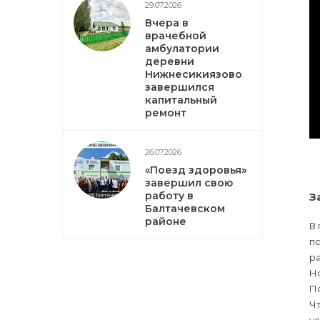
29.07.2026
Вчера в
врачебной
амбулатории
деревни
Нижнесикиязово
завершился
капитальный
ремонт
26.07.2026
«Поезд здоровья»
завершил свою
работу в
З
Балтачевском
районе
В 
пс
ра
Но
П
Чт