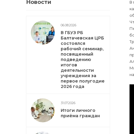
Новости
В 
ка
о
Чт
06.08.2026
Пе
В ГБУЗ РБ
бо
Балтачевская ЦРБ
Тр
состоялся
Ан
рабочий семинар,
посвященный
пр
подведению
Ал
итогов
Ми
деятельности
на
учреждения за
первое полугодие
2026 года
31.07.2026
Итоги личного
приёма граждан