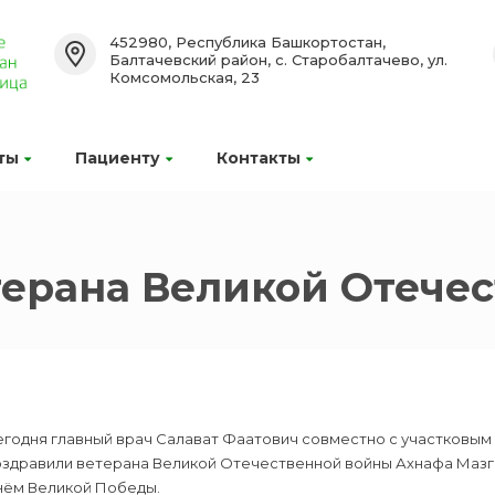
452980, Республика Башкортостан,
Балтачевский район, с. Старобалтачево, ул.
Комсомольская, 23
ты
Пациенту
Контакты
терана Великой Отече
егодня главный врач Салават Фаатович совместно с участковы
оздравили ветерана Великой Отечественной войны Ахнафа Маз
нём Великой Победы.