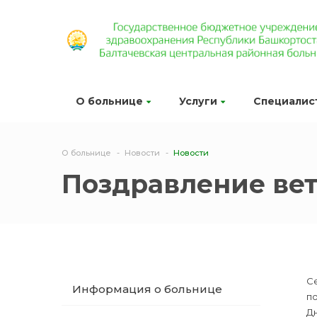
О больнице
Услуги
Специалис
О больнице
Новости
Новости
Поздравление ве
С
Информация о больнице
п
Д