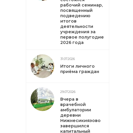
рабочий семинар,
посвященный
подведению
итогов
деятельности
учреждения за
первое полугодие
2026 года
31.07.2026
Итоги личного
приёма граждан
29.07.2026
Вчера в
врачебной
амбулатории
деревни
Нижнесикиязово
завершился
капитальный