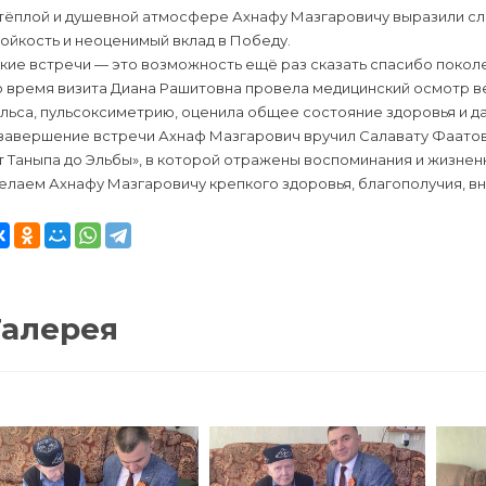
 тёплой и душевной атмосфере Ахнафу Мазгаровичу выразили сл
ойкость и неоценимый вклад в Победу.
кие встречи — это возможность ещё раз сказать спасибо покол
о время визита Диана Рашитовна провела медицинский осмотр в
ульса, пульсоксиметрию, оценила общее состояние здоровья и 
завершение встречи Ахнаф Мазгарович вручил Салавату Фаатови
 Таныпа до Эльбы», в которой отражены воспоминания и жизненн
лаем Ахнафу Мазгаровичу крепкого здоровья, благополучия, вн
Галерея