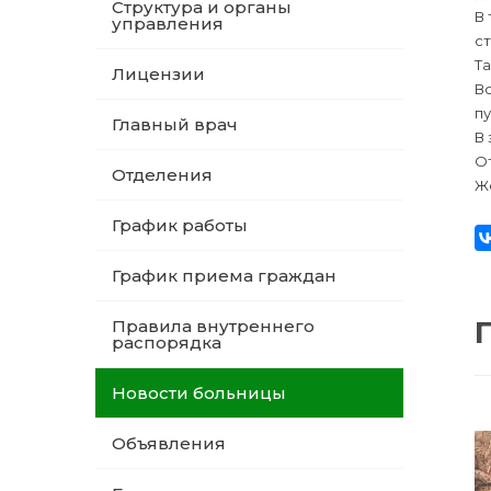
Структура и органы
В
управления
ст
Та
Лицензии
В
п
Главный врач
В 
От
Отделения
Же
График работы
График приема граждан
Правила внутреннего
распорядка
Новости больницы
Объявления