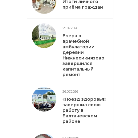
Итоги личного
приёма граждан
29.07.2026
Вчера в
врачебной
амбулатории
деревни
Нижнесикиязово
завершился
капитальный
ремонт
26.07.2026
«Поезд здоровья»
завершил свою
работу в
Балтачевском
районе