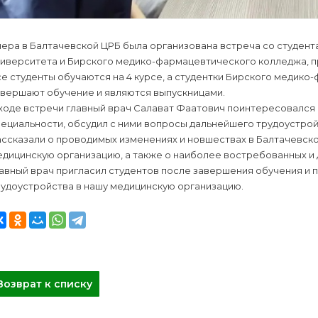
чера в Балтачевской ЦРБ была организована встреча со студен
ниверситета и Бирского медико-фармацевтического колледжа, 
е студенты обучаются на 4 курсе, а студентки Бирского медико
авершают обучение и являются выпускницами.
 ходе встречи главный врач Салават Фаатович поинтересовался
пециальности, обсудил с ними вопросы дальнейшего трудоустро
ассказали о проводимых изменениях и новшествах в Балтачевск
дицинскую организацию, а также о наиболее востребованных и
лавный врач пригласил студентов после завершения обучения и
рудоустройства в нашу медицинскую организацию.
Возврат к списку